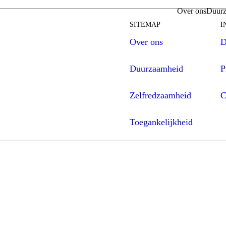
Over ons
Duurz
SITEMAP
I
Over ons
D
Duurzaamheid
P
Zelfredzaamheid
C
Toegankelijkheid