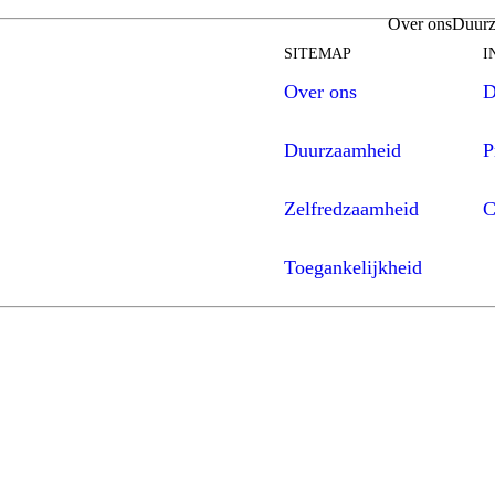
Over ons
Duurz
SITEMAP
I
Over ons
D
Duurzaamheid
P
Zelfredzaamheid
C
Toegankelijkheid