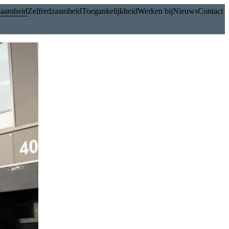
aamheid
Zelfredzaamheid
Toegankelijkheid
Werken bij
Nieuws
Contact