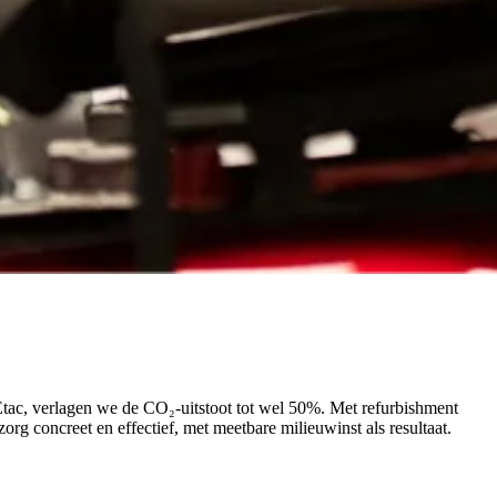
t Etac, verlagen we de CO₂-uitstoot tot wel 50%. Met refurbishment
 concreet en effectief, met meetbare milieuwinst als resultaat.