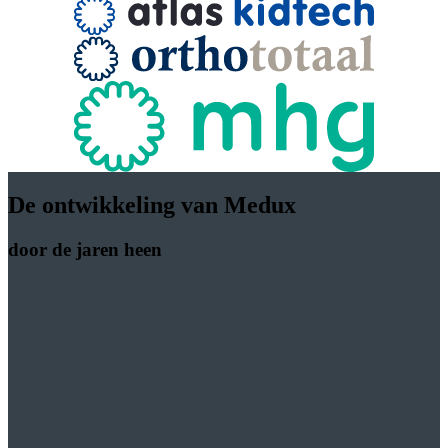
De ontwikkeling van Medux
door de jaren heen
1836
Oprichting HartingBank
Schiedammer H.J. Harting richt eenmanszaak Harting-Bank
op.
1993