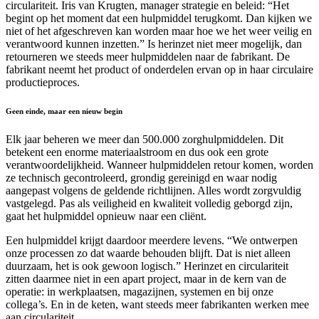
circulariteit. Iris van Krugten, manager strategie en beleid: “Het
begint op het moment dat een hulpmiddel terugkomt. Dan kijken we
niet of het afgeschreven kan worden maar hoe we het weer veilig en
verantwoord kunnen inzetten.” Is herinzet niet meer mogelijk, dan
retourneren we steeds meer hulpmiddelen naar de fabrikant. De
fabrikant neemt het product of onderdelen ervan op in haar circulaire
productieproces.
Geen einde, maar een nieuw begin
Elk jaar beheren we meer dan 500.000 zorghulpmiddelen. Dit
betekent een enorme materiaalstroom en dus ook een grote
verantwoordelijkheid. Wanneer hulpmiddelen retour komen, worden
ze technisch gecontroleerd, grondig gereinigd en waar nodig
aangepast volgens de geldende richtlijnen. Alles wordt zorgvuldig
vastgelegd. Pas als veiligheid en kwaliteit volledig geborgd zijn,
gaat het hulpmiddel opnieuw naar een cliënt.
Een hulpmiddel krijgt daardoor meerdere levens. “We ontwerpen
onze processen zo dat waarde behouden blijft. Dat is niet alleen
duurzaam, het is ook gewoon logisch.” Herinzet en circulariteit
zitten daarmee niet in een apart project, maar in de kern van de
operatie: in werkplaatsen, magazijnen, systemen en bij onze
collega’s. En in de keten, want steeds meer fabrikanten werken mee
aan circulariteit.