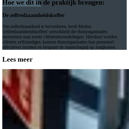
Hoe we dit in de praktijk brengen:
De zelfredzaamheidskoffer
Om zelfredzaamheid te bevorderen, heeft Medux
'zelfredzaamheidskoffers' ontwikkeld die thuisorganisaties
meenemen naar eerste cliëntenbeoordelingen. Hierdoor worden
cliënten zelfstandiger, kunnen thuisorganisaties hun personeel
effectiever inzetten en bespaart de maatschappij op zorgkosten.
Lees meer