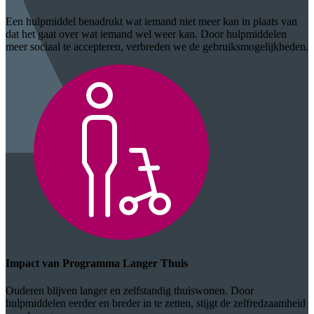
Een hulpmiddel benadrukt wat iemand niet meer kan in plaats van
dat het gaat over wat iemand wel weer kan. Door hulpmiddelen
meer sociaal te accepteren, verbreden we de gebruiksmogelijkheden.
Impact van Programma Langer Thuis
Ouderen blijven langer en zelfstandig thuiswonen. Door
hulpmiddelen eerder en breder in te zetten, stijgt de zelfredzaamheid