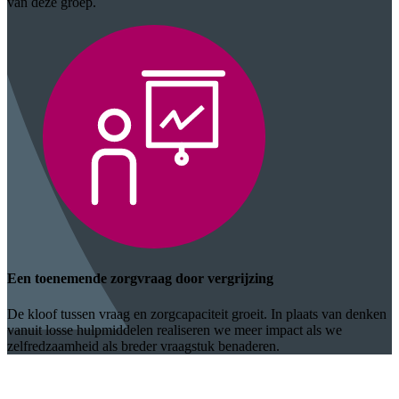
van deze groep.
Een toenemende zorgvraag door vergrijzing
De kloof tussen vraag en zorgcapaciteit groeit. In plaats van denken
vanuit losse hulpmiddelen realiseren we meer impact als we
zelfredzaamheid als breder vraagstuk benaderen.