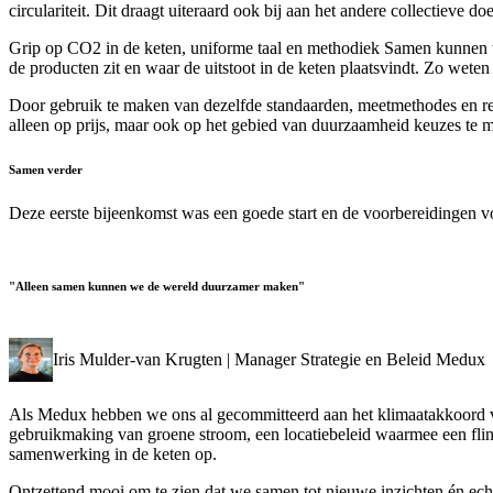
circulariteit. Dit draagt uiteraard ook bij aan het andere collectieve 
Grip op CO2 in de keten, uniforme taal en methodiek Samen kunnen we
de producten zit en waar de uitstoot in de keten plaatsvindt. Zo wet
Door gebruik te maken van dezelfde standaarden, meetmethodes en refe
alleen op prijs, maar ook op het gebied van duurzaamheid keuzes te 
Samen verder
Deze eerste bijeenkomst was een goede start en de voorbereidingen voo
"Alleen samen kunnen we de wereld duurzamer maken"
Iris Mulder-van Krugten | Manager Strategie en Beleid Medux
Als Medux hebben we ons al gecommitteerd aan het klimaatakkoord van 
gebruikmaking van groene stroom, een locatiebeleid waarmee een flink
samenwerking in de keten op.
Ontzettend mooi om te zien dat we samen tot nieuwe inzichten én ech