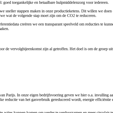
doel: goed toegankelijke en betaalbare hulpmiddelenzorg voor iedereen.
 sneller stappen maken in onze productieketens. Dit willen we doen d
en we wat de volgende stap moet zijn om de CO2 te reduceren.
rentiedata creëren we een transparant speelveld om reducties te kunnen
maken.
r de vervolgbijeenkomst zijn al getroffen. Het doel is om de groep uit
Parijs. In onze eigen bedrijfsvoering geven we hier o.a. invulling aa
e reductie van het gasverbruik gereduceerd wordt, energie efficiëntie e
te acties kunnen komen om verder te verduurzamen en meer circulair t