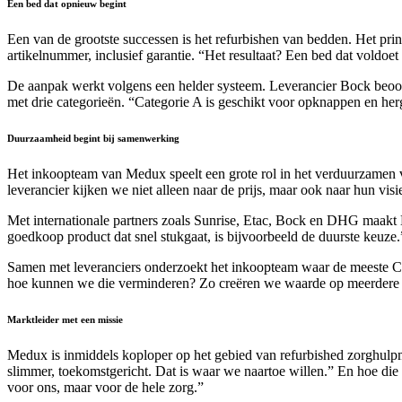
Een bed dat opnieuw begint
Een van de grootste successen is het refurbishen van bedden. Het pr
artikelnummer, inclusief garantie. “Het resultaat? Een bed dat voldoet 
De aanpak werkt volgens een helder systeem. Leverancier Bock beoordee
met drie categorieën. “Categorie A is geschikt voor opknappen en he
Duurzaamheid begint bij samenwerking
Het inkoopteam van Medux speelt een grote rol in het verduurzamen
leverancier kijken we niet alleen naar de prijs, maar ook naar hun vis
Met internationale partners zoals Sunrise, Etac, Bock en DHG maakt M
goedkoop product dat snel stukgaat, is bijvoorbeeld de duurste keuze.
Samen met leveranciers onderzoekt het inkoopteam waar de meeste 
hoe kunnen we die verminderen? Zo creëren we waarde op meerdere v
Marktleider met een missie
Medux is inmiddels koploper op het gebied van refurbished zorghulpm
slimmer, toekomstgericht. Dat is waar we naartoe willen.” En hoe die
voor ons, maar voor de hele zorg.”