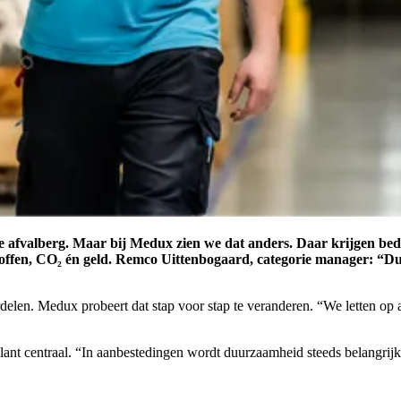
 de afvalberg. Maar bij Medux zien we dat anders. Daar krijgen b
toffen, CO₂ én geld. Remco Uittenbogaard, categorie manager: “Duu
elen. Medux probeert dat stap voor stap te veranderen. “We letten op a
 klant centraal. “In aanbestedingen wordt duurzaamheid steeds belangrij