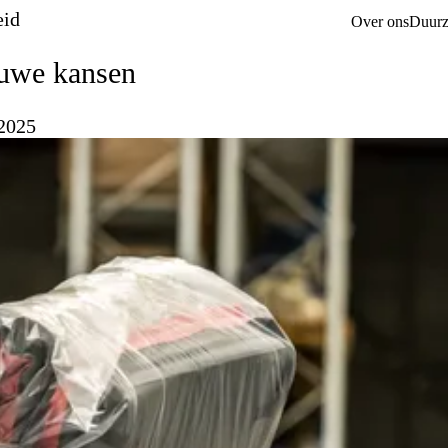
id
Over ons
Duurz
euwe kansen
2025