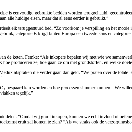
incipe is eenvoudig: gebruikte bedden worden teruggehaald, gecontrole
aan alle huidige eisen, maar dat al eens eerder is gebruikt.”
lt elk teruggestuurd bed. “Zo voorkom je verspilling en het mooie is: j
rgebruik, categorie B krijgt buiten Europa een tweede kans en categori
 van de keten. Femke: “Als inkopers bepalen wij met wie we samenwer
ie: hoe produceren ze, hoe gaan ze om met grondstoffen, en welke doelen
edux afspraken die verder gaan dan geld. “We praten over de totale le
”
CO₂ bespaard kan worden en hoe processen slimmer kunnen. “We wille
lakken tegelijk.”
iddelen. “Omdat wij groot inkopen, kunnen we echt invloed uitoefenen
 toekomst eruit zal komen te zien? “Als we straks ook de verzorgingsbe