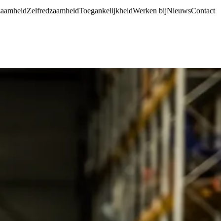
aamheid
Zelfredzaamheid
Toegankelijkheid
Werken bij
Nieuws
Contact