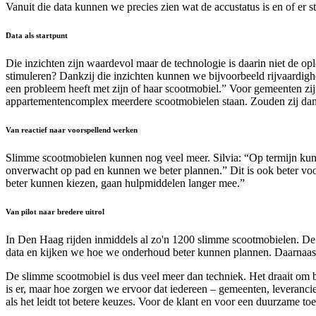
Vanuit die data kunnen we precies zien wat de accustatus is en of er s
Data als startpunt
Die inzichten zijn waardevol maar de technologie is daarin niet de o
stimuleren? Dankzij die inzichten kunnen we bijvoorbeeld rijvaardigh
een probleem heeft met zijn of haar scootmobiel.” Voor gemeenten zijn
appartementencomplex meerdere scootmobielen staan. Zouden zij dan
Van reactief naar voorspellend werken
Slimme scootmobielen kunnen nog veel meer. Silvia: “Op termijn kun
onverwacht op pad en kunnen we beter plannen.” Dit is ook beter voor 
beter kunnen kiezen, gaan hulpmiddelen langer mee.”
Van pilot naar bredere uitrol
In Den Haag rijden inmiddels al zo'n 1200 slimme scootmobielen. De
data en kijken we hoe we onderhoud beter kunnen plannen. Daarnaast 
De slimme scootmobiel is dus veel meer dan techniek. Het draait om be
is er, maar hoe zorgen we ervoor dat iedereen – gemeenten, leveranci
als het leidt tot betere keuzes. Voor de klant en voor een duurzame to