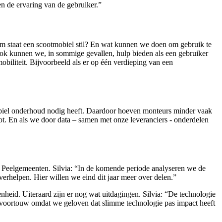
en de ervaring van de gebruiker.”
rom staat een scootmobiel stil? En wat kunnen we doen om gebruik te
 Ook kunnen we, in sommige gevallen, hulp bieden als een gebruiker
obiliteit. Bijvoorbeeld als er op één verdieping van een
obiel onderhoud nodig heeft. Daardoor hoeven monteurs minder vaak
oot. En als we door data – samen met onze leveranciers - onderdelen
e Peelgemeenten. Silvia: “In de komende periode analyseren we de
rhelpen. Hier willen we eind dit jaar meer over delen.”
nheid. Uiteraard zijn er nog wat uitdagingen. Silvia: “De technologie
et voortouw omdat we geloven dat slimme technologie pas impact heeft