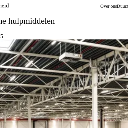
heid
Over ons
Duurz
me hulpmiddelen
25