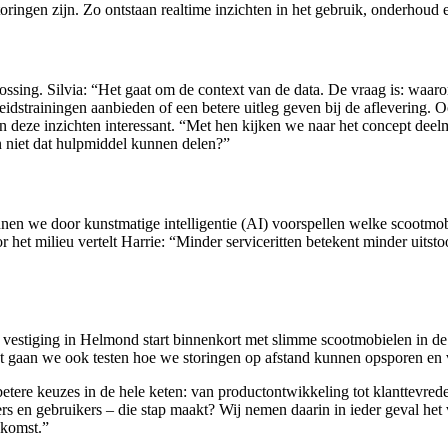
toringen zijn. Zo ontstaan realtime inzichten in het gebruik, onderhoud 
plossing. Silvia: “Het gaat om de context van de data. De vraag is: waa
eidstrainingen aanbieden of een betere uitleg geven bij de aflevering.
 deze inzichten interessant. “Met hen kijken we naar het concept deelm
 niet dat hulpmiddel kunnen delen?”
nen we door kunstmatige intelligentie (AI) voorspellen welke scootm
het milieu vertelt Harrie: “Minder serviceritten betekent minder uitst
 vestiging in Helmond start binnenkort met slimme scootmobielen in d
gaan we ook testen hoe we storingen op afstand kunnen opsporen en ve
tere keuzes in de hele keten: van productontwikkeling tot klanttevrede
ers en gebruikers – die stap maakt? Wij nemen daarin in ieder geval h
ekomst.”